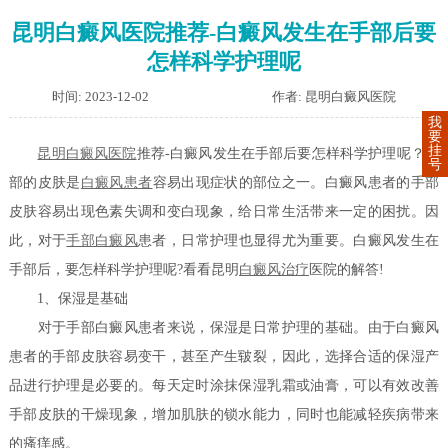
昆明白癜风医院推荐-白癜风发生在手部后要
怎样科学护理呢
时间: 2023-12-02
作者: 昆明白癜风医院
我
要
挂
昆明白癜风医院
推荐-白癜风发生在手部后要怎样科学护理呢？手
号
部的皮肤是
白癜风患者
容易出现症状的部位之一。白癜风患者的手部
皮肤容易出现色素失调和变白现象，给日常生活带来一定的困扰。因
此，对于
手部白癜风
患者，日常护理也显得尤为重要。白癜风发生在
手部后，要怎样科学护理呢?看看昆明
白癜风治疗
医院的解答!
1、保湿是基础
对于手部白癜风患者来说，保湿是日常护理的基础。由于白癜风
患者的手部皮肤容易变干，甚至产生皲裂，因此，选择合适的保湿产
品进行护理是必要的。每天定时涂抹保湿乳霜或油膏，可以有效改善
手部皮肤的干燥现象，增加肌肤的锁水能力，同时也能减轻疾病带来
的瘙痒感。