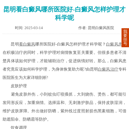
昆明看白癜风哪所医院好-白癜风怎样护理才
科学呢
时间: 2025-03-14
作者: 昆明白癜风医院
我
要
挂
号
昆明
看白癜风
哪所医院好-白癜风怎样护理才科学呢？
白癜风患者
在积极治疗的同时，科学护理对病情恢复至关重要。但很多患者不清
楚具体该如何护理，才能辅助治疗，促进病情好转。那么，白癜风患
者究竟应该如何科学护理，为身体恢复助力呢?由昆明
白癜风治疗
专科
医院医生为大家详细剖析!
皮肤护理
避免皮肤外伤，小到蚊虫叮咬搔抓，大到烧伤、烫伤，都可能引
发同形反应，加重病情。选择温和、无刺激护肤品，保持皮肤湿润，
维护皮肤屏障。外出做好防晒，紫外线过度照射损伤黑素细胞，可借
助遮阳伞、防晒霜等防护。
饮食调理