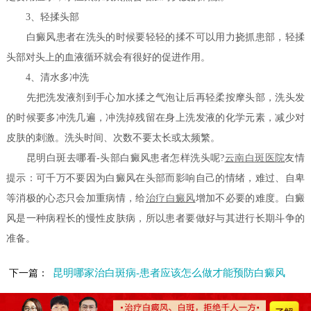
3、轻揉头部
白癜风患者在洗头的时候要轻轻的揉不可以用力挠抓患部，轻揉
头部对头上的血液循环就会有很好的促进作用。
4、清水多冲洗
先把洗发液剂到手心加水揉之气泡让后再轻柔按摩头部，洗头发
的时候要多冲洗几遍，冲洗掉残留在身上洗发液的化学元素，减少对
皮肤的刺激。洗头时间、次数不要太长或太频繁。
昆明白斑去哪看-头部白癜风患者怎样洗头呢?
云南白斑医院
友情
提示：可千万不要因为白癜风在头部而影响自己的情绪，难过、自卑
等消极的心态只会加重病情，给
治疗白癜风
增加不必要的难度。白癜
风是一种病程长的慢性皮肤病，所以患者要做好与其进行长期斗争的
准备。
昆明哪家治白斑病-患者应该怎么做才能预防白癜风
下一篇：