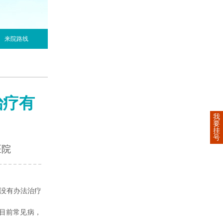
来院路线
治疗有
我
要
挂
号
医院
是没有办法治疗
目前常见病，