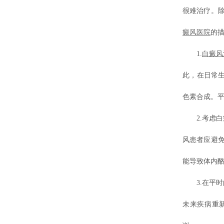
很难治疗。
癜风医院
的
1.
白癜风
此，在日常
色素合成。平
2.考虑白
风患者应避
能导致体内
3.在平时
未来疾病重