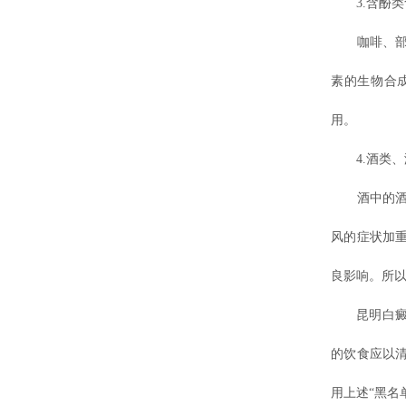
3.含酚类
咖啡、部分
素的生物合
用。
4.酒类、
酒中的酒精
风的症状加
良影响。所
昆明白癜风
的饮食应以
用上述“黑名