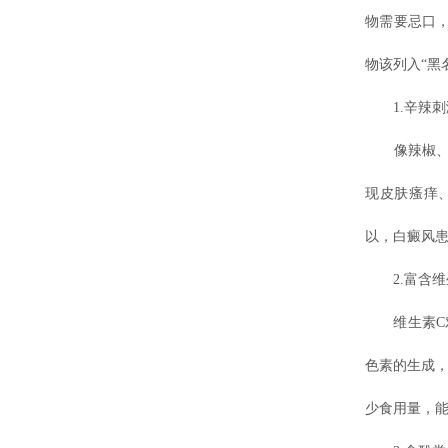
物需要忌口
物该列入“黑
1.辛辣刺
像辣椒、麻
现皮肤瘙痒
以，白癜风
2.富含维
维生素C对
色素的生成
少食用量，