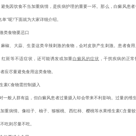
，避免因饮食不当加重病情，是疾病护理的重要一环。那么，白癜风患者
名单”呢?下面就为大家详细介绍。
激类食物要忌口
椒、大蒜、生姜这类辛辣刺激的食物，会对皮肤产生刺激。患者食用
、红斑等不适症状，还可能诱发或加重
白癜风的症状
，干扰疾病的正常
患者应尽量避免食用这类食物。
生素C食物需控制摄入
一般人群有益，但白癜风患者过量摄入却会带来不利影响。过量的维生
，加重病情。像桔子、柚子、猕猴桃、西红柿、樱桃等水果维生素C含量较
能不吃则尽量不吃。