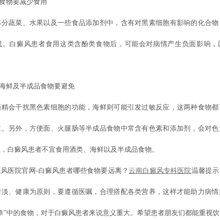
食物要减少食用
蔬菜、水果以及一些食品添加剂中，含有对黑素细胞有影响的化合物
成。白癜风患者食用这类含酚类食物后，可能会对病情产生负面影响，
海鲜及半成品食物要避免
会干扰黑色素细胞的功能，海鲜则可能引发过敏反应，这两种食物都
重。另外，方便面、火腿肠等半成品食物中常含有色素和添加剂，会对色
以，白癜风患者不宜食用酒类、海鲜以及半成品食物。
医院官网-白癜风患者哪些食物要远离？
云南白癜风专科医院
温馨提示
清淡、健康为原则，要遵循医嘱，合理搭配各类营养，这样才能助力病情
单”中的食物，对于白癜风患者来说意义重大。希望患者朋友们都能重视