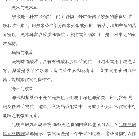
黑米与黑木耳
黑米是一种未经精加工的全谷物，外层保留了较多的膳食纤维、
铁和维生素E。用黑米替代部分白米煮饭或煮粥，有助于增加主食的营
养密度。黑木耳富含胶质和铁质，凉拌或入汤皆可，是一种常见的家
常食材。
乌梅与桑葚
乌梅味道酸涩，含有有机酸和少量矿物质，可泡水或用于炖煮菜
肴。桑葚是季节性水果，富含维生素和花青素，直接食用或制成果
酱，能增添饮食的多样性。
海带与紫菜
海带和紫菜虽不完全是黑色，但属于深色海藻类。它们含有碘、
钙及多种矿物质，适量加入汤品或配菜中，有助于补充日常饮食中可
能缺乏的微量元素。
昆明白癜风正规医院-哪些黑色食物白癜风患者可以吃？
昆明白癜
风专科医院
温馨提示：饮食调整是一个平缓的过程，这些食物可以作