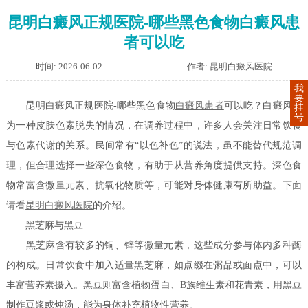
昆明白癜风正规医院-哪些黑色食物白癜风患
者可以吃
时间: 2026-06-02
作者: 昆明白癜风医院
我
要
昆明白癜风正规医院-哪些黑色食物
白癜风患者
可以吃？白癜风作
挂
号
为一种皮肤色素脱失的情况，在调养过程中，许多人会关注日常饮食
与色素代谢的关系。民间常有“以色补色”的说法，虽不能替代规范调
理，但合理选择一些深色食物，有助于从营养角度提供支持。深色食
物常富含微量元素、抗氧化物质等，可能对身体健康有所助益。下面
请看
昆明白癜风医院
的介绍。
黑芝麻与黑豆
黑芝麻含有较多的铜、锌等微量元素，这些成分参与体内多种酶
的构成。日常饮食中加入适量黑芝麻，如点缀在粥品或面点中，可以
丰富营养素摄入。黑豆则富含植物蛋白、B族维生素和花青素，用黑豆
制作豆浆或炖汤，能为身体补充植物性营养。