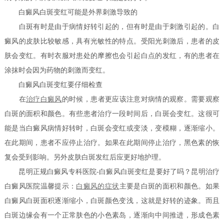
白癜风白斑变红可能是外界刺激导致的
白斑有时是由于病情好转引起的，但有时是由于刺激引起的。白
癜风的皮肤比较敏感，具有光敏性的特点。受阳光刺激后，患者的皮
肤会变红。有时衣服对患处的摩擦也会引起白点的发红，有的患者在
涂抹时会因为药物的刺激而变红。
白癜风白斑变红要仔细检查
在
治疗白癜风
的时候，患者更应该注意对病情的观察。需要观察
白斑的面积和颜色。有些患者治疗一段时间后，白斑会变红。这很可
能是当白癜风病情好转时，白斑会变红或变淡，变模糊，逐渐缩小。
在此期间，患者不应停止治疗。如果在此期间停止治疗，黑色素的恢
复会受到影响。另外皮肤白斑发红后应更好地护理。
昆明正规白癜风专科医院-白癜风白斑变红是要好了吗？昆明治疗
白癜风医院温馨提示：
白癜风的症状
主要是白斑的面积和颜色。如果
白癜风白斑面积逐渐缩小，白斑颜色变浅，这就是好转的迹象。而且
白斑边缘会有一个正常肤色的小色素岛，逐渐向中间推进，形成色素