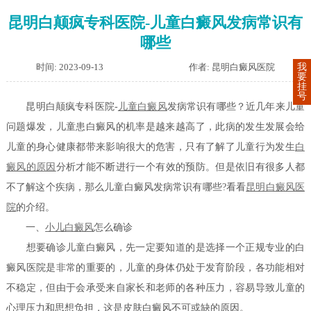
昆明白颠疯专科医院-儿童白癜风发病常识有
哪些
时间: 2023-09-13
作者: 昆明白癜风医院
我
要
挂
号
昆明白颠疯专科医院-
儿童白癜风
发病常识有哪些？近几年来儿童
问题爆发，儿童患白癜风的机率是越来越高了，此病的发生发展会给
儿童的身心健康都带来影响很大的危害，只有了解了儿童行为发生
白
癜风的原因
分析才能不断进行一个有效的预防。但是依旧有很多人都
不了解这个疾病，那么儿童白癜风发病常识有哪些?看看
昆明白癜风医
院
的介绍。
一、
小儿白癜风
怎么确诊
想要确诊儿童白癜风，先一定要知道的是选择一个正规专业的白
癜风医院是非常的重要的，儿童的身体仍处于发育阶段，各功能相对
不稳定，但由于会承受来自家长和老师的各种压力，容易导致儿童的
心理压力和思想负担，这是皮肤白癜风不可或缺的原因。