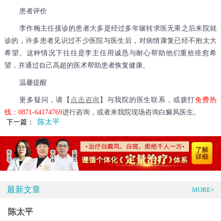
患者评价
李作梅主任接诊的患者大多是经过多年辗转求医无果之后来院就
诊的，许多患者见识过不少医院与医生后，对病情康复已经不抱太大
希望。这种情况下往往是李主任用诚恳与耐心帮助他们重拾痊愈希
望，并通过自己高超的医术帮助患者恢复健康。
温馨提醒
更多疑问，请【
点击咨询
】与我院的医生联系，或拨打
免费热
线：0871-64174769
进行咨询，或者来我院现场咨询白癜风医生。
陈太平
下一篇：
最新文章
MORE+
陈太平