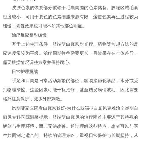
皮肤色素的恢复部分依赖于毛囊周围的色素储备。肢端区域毛囊
密度较小，可用于复色的色素细胞来源有限，这使色素再生过程较为
缓慢，恢复效果也可能不如其他部位明显。
治疗反应相对缓慢
基于上述生理条件，肢端型白癜风对光疗、药物等常规方法的反
应速度常较为平缓。治疗周期往往需要更长，且效果存在个体差异，
需要根据情况调整方案并保持耐心。
日常护理挑战
手足和口周是日常活动频繁的部位，容易接触化学品、水分或受
到物理摩擦。这些因素可能干扰治疗，甚至诱发病情波动，因此需要
格外注意保护，减少外部刺激。
昆明哪家医院看白癜风较好-为什么肢端型白癜风更难治？
昆明白
癜风专科医院
温馨提示：肢端型
白癜风的治疗
困难主要源于其特殊的
解剖与生理环境，而非无法改善。通过理解这些特点，患者可以与医
生共同制定适合的、持续的管理策略，重视日常保护与长期坚持，从