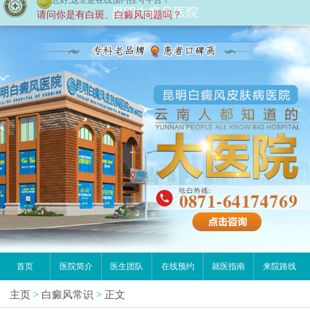
您好,这里是在线预约挂号平台！
昆明白癜风医院
请问你是有白斑、白癜风问题吗？
首页
医院简介
医生团队
在线预约
就医指南
来院路线
主页
>
白癜风常识
>
正文