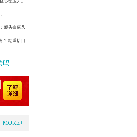
轻心理压力。
量。
：额头白癜风
有可能重拾自
情吗
MORE+