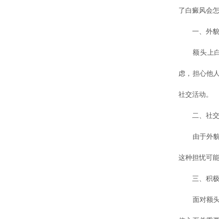
了白癜风会怎
一、外貌变
额头上白癜
虑，担心他
社交活动。
二、社交困
由于外貌
这种担忧可
三、积极应
面对额头白