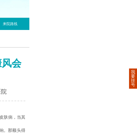
来院路线
癜风会
我
要
挂
号
医院
皮肤病，当其
响。那额头得