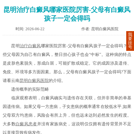
昆明治疗白癜风哪家医院厉害-父母有白癜风
孩子一定会得吗
时间: 2026-06-22
作者: 昆明白癜风医院
我
要
挂
昆明
治疗白癜风
哪家医院厉害-父母有白癜风孩子一定会得吗？有
号
些父母因为自己有白癜风，整日担心孩子也会“中标”。这种病的特点
是皮肤色素脱失，形成白斑，可能扩散或稳定。它的成因涉及遗传、
免疫、环境等多方面因素。那么，父母有白癜风孩子一定会得吗?下面
请看云南
昆明白癜风医院
的介绍。
遗传概率的实际范畴
临床观察表明，白癜风确实与遗传存在关联，但并非简单的单基
因遗传病。如果父母一方患病，子女患病的概率通常在较低水平;如果
父母双方均患病，风险会有所上升，但也远未达到必然发生的程度。
大多数
白癜风患者
并没有家族病史，这说明仅仅拥有遗传背景并不足
以直接导致疾病发作。